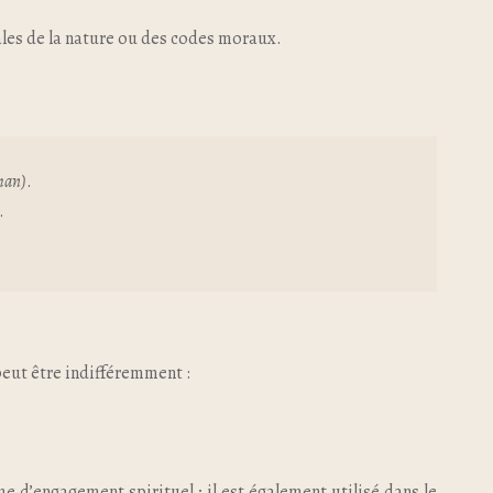
ales de la nature ou des codes moraux.
man)
.
.
eut être indifféremment :
 d’engagement spirituel ; il est également utilisé dans le