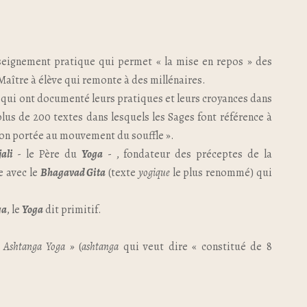
seignement pratique qui permet « la mise en repos » des
aître à élève qui remonte à des millénaires.
qui ont documenté leurs pratiques et leurs croyances dans
plus de 200 textes dans lesquels les Sages font référence à
ion portée au mouvement du souffle ».
ali
- le Père du
Yoga
- , fondateur des préceptes de la
e avec le
Bhagavad Gita
(texte
yogique
le plus renommé) qui
ga
, le
Yoga
dit primitif.
 Ashtanga Yoga »
(
ashtanga
qui veut dire « constitué de 8