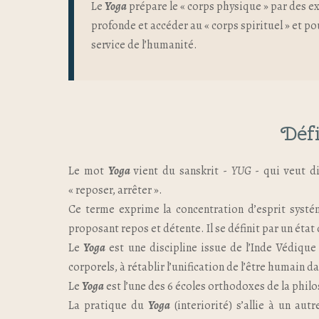
Le
Yoga
prépare le « corps physique » par des ex
profonde et accéder au « corps spirituel » et po
service de l’humanité.
Défi
Le mot
Yoga
vient du sanskrit -
YUG
- qui veut di
« reposer, arrêter ».
Ce terme exprime la concentration d’esprit systém
proposant repos et détente. Il se définit par un état 
Le
Yoga
est une discipline issue de l’Inde Védique 
corporels, à rétablir l’unification de l’être humain 
Le
Yoga
est l’une des 6 écoles orthodoxes de la philo
La pratique du
Yoga
(interiorité) s’allie à un aut