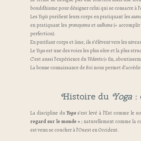
bouddhisme pour désigner celui qui se consacre à l
Les
Yogis
purifient leurs corps en pratiquant les
asan
en pratiquant les
pranayama
et
sadhana
(« accomplir 
perfection).
En purifiant corps et âme, ils s’élèvent vers les nive
Le
Yoga
est une des voies les plus sûre et la plus st
C’est aussi l’expérience du
Védanta
(« fin, aboutisseme
La bonne connaissance de Soi nous permet d’accéder 
Histoire du
Yoga
: 
La discipline du
Yoga
s’est levé à l’Est comme le s
regard sur le monde »
; naturellement comme la co
est venu se coucher à l’Ouest en Occident.