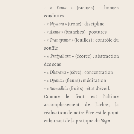
-
« Yama »
(racines) : bonnes
conduites
-
« Niyama »
(tronc) : discipline
-
« Asana »
(branches) : postures
-
« Pranayama »
(feuilles) : contrôle du
souffle
-
« Pratyahara »
(écorce) : abstraction
des sens
-
« Dharana »
(sève) : concentration
-
« Dyana »
(fleurs) : méditation
-
« Samadhi »
(fruits) : état d’éveil.
Comme le fruit est l’ultime
accomplissement de l’arbre, la
réalisation de notre Être est le point
culminant de la pratique du
Yoga
.