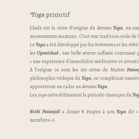
Yoga
primitif
L’Inde est la terre d’origine du
darsana
Yoga
, un en
mouvements mentaux. C’est une tradition orale de M
Le
Yoga
a été développé par les
brahmanes
et les
rishis
les
Upanishad
, une belle œuvre raffinée contenant 
« une expérience d’immobilité méditative et attent
A l’origine ce sont les 195
sutras
du Maître
Patanj
philosophie védique du
Yoga
, se complétant ensuit
apporteront un cadre au
darsana
Yoga
.
Les
yoga-sutra
définissent la période classique du
Yo
Rishi Patanjali
a donné 8 étapes à son
Y
oga
dit
«
membres »).