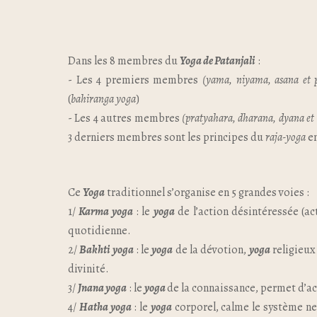
Dans les 8 membres du
Yoga de Patanjali
:
- Les 4 premiers membres
(yama, niyama, asana et
(
bahiranga yoga
)
- Les 4 autres membres
(pratyahara, dharana, dyana et
3 derniers membres sont les principes du
raja-yoga
en
Ce
Yoga
traditionnel s’organise en 5 grandes voies :
1/
Karma yoga
: le
yoga
de l’action désintéressée (act
quotidienne.
2/
Bakhti yoga
: le
yoga
de la dévotion,
yoga
religieux
divinité.
3/
Jnana yoga
: le
yoga
de la connaissance, permet d’acc
4/
Hatha yoga
: le
yoga
corporel, calme le système ne