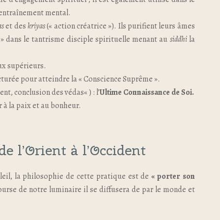
’entraînement mental.
as
et des
kriyas
(« action créatrice »). Ils purifient leurs âmes
» dans le tantrisme disciple spirituelle menant au
siddhi
la
aux supérieurs.
ructurée pour atteindre la « Conscience Suprême ».
nt, conclusion des védas« ) : l’
U
ltime Connaissance de Soi.
à la paix et au bonheur.
de l’Orient à l’Occident
oleil, la philosophie de cette pratique est de
« porter son
urse de notre luminaire il se diffusera de par le monde et