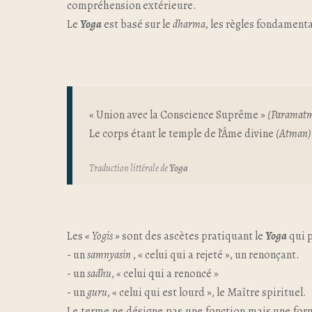
compréhension extérieure.
Le
Yoga
est basé sur le
dharma
, les règles fondament
« Union avec la Conscience Suprême »
(Paramat
Le corps étant le temple de l’Âme divine
(Atman)
Traduction littérale de
Yoga
Les
« Yogis »
sont des ascètes pratiquant le
Yoga
qui p
- un
samnyasin
, « celui qui a rejeté », un renonçant.
- un
sadhu
, « celui qui a renoncé »
- un
guru
, « celui qui est lourd », le Maître spirituel.
Le terme ne désigne pas une fonction mais une forme