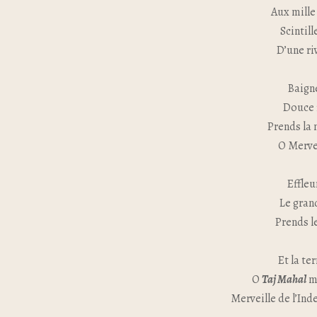
Aux mille
Scintil
D’une ri
Baign
Douce f
Prends la 
O Merve
Effleu
Le grand
Prends le
Et la te
O
Taj Mahal
m
Merveille de l’Ind