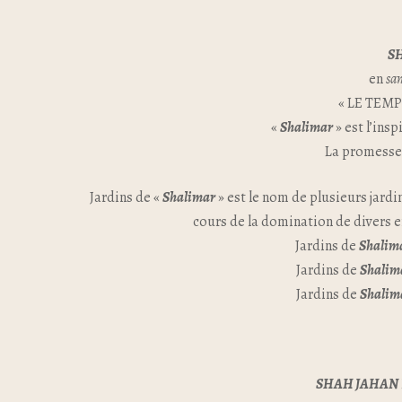
S
en
san
« LE TEMP
«
Shalimar
» est l’ins
La promesse 
Jardins de «
Shalimar
» est le nom de plusieurs jard
cours de la domination de diver
Jardins de
Shalim
Jardins de
Shalim
Jardins de
Shalim
SHAH JAHAN