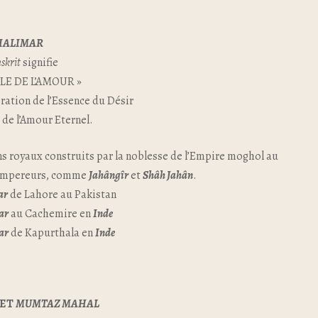
HALIMAR
skrit
signifie
LE DE L’AMOUR »
piration de l’Essence du Désir
de l’Amour Eternel.
ins royaux construits par la noblesse de l’Empire moghol au
s empereurs, comme
Jahângîr
et
Shâh Jahân
.
ar
de Lahore au Pakistan
ar
au Cachemire en
Inde
ar
de Kapurthala en
Inde
ET
MUMTAZ MAHAL