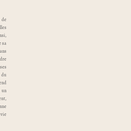
s de
lles
nsi,
e sa
dans
dre
ses
t du
rend
 un
ent,
nne
 vie