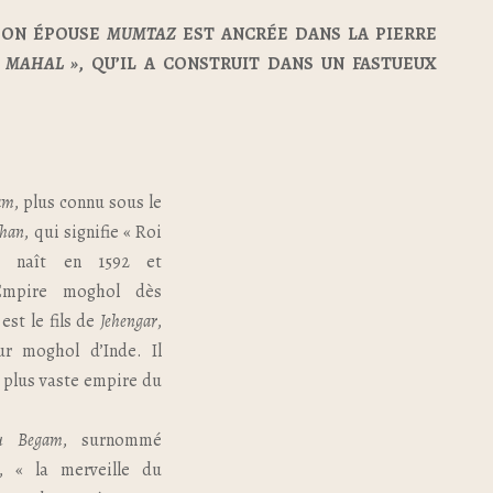
SON ÉPOUSE
MUMTAZ
EST ANCRÉE DANS LA PIERRE
J MAHAL »
, QU’IL A CONSTRUIT DANS UN FASTUEUX
am
, plus connu sous le
ahan
, qui signifie « Roi
 naît en 1592 et
Empire moghol dès
 est le fils de
Jehengar
,
r moghol d’Inde. Il
u plus vaste empire du
u Begam
, surnommé
, « la merveille du