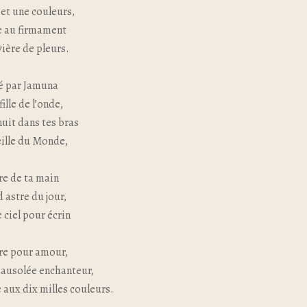
 et une couleurs,
le au firmament
vière de pleurs.
é par Jamuna
ille de l’onde,
nuit dans tes bras
ille du Monde,
re de ta main
 astre du jour,
 ciel pour écrin
rre pour amour,
ausolée enchanteur,
e aux dix milles couleurs.