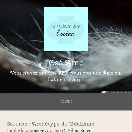
Osé Âme
Vous n’avez pas une Âme, vous êtes une Âme qui
habite un corps.
Menu
Saturne : Archétype du Réalisme
Publié le
23 janvier 2021
par
Osé Âme Spirit