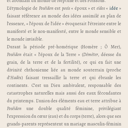
et abondant du monde de Neptune et des Poissons.
L’étymologie de
Poséidon
est
posis
« époux » et
eidos
«
idée
»
faisant référence au monde des idées assimilé au plan de
l’essence, « l’époux de l’idée » évoquerait l’étreinte entre le
manifesté et le non-manifesté, entre le monde sensible et
le monde invisible.
Durant la période pré-homérique (Homère ; Ô Mer),
Poséidon
était « l’époux de la Terre » (
Déméter
, déesse du
grain, de la terre et de la fertilité), ce qui en fait une
divinité chthonienne liée au monde souterrain (proche
d’
Hadè
s) faisant tressaillir la terre et qui ébranle les
continents. C’est un Dieu ambivalent, responsable des
catastrophes naturelles mais aussi des eaux fécondantes
du printemps. L’union des éléments eau et terre attribue à
Poséidon
une double qualité féminine, privilégiant
l’expression du cœur (eau) et du corps (terre), alors que ses
grands-parents représentent un mariage masculin-féminin