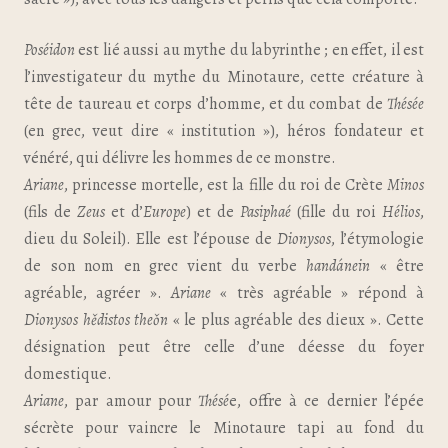
Poséidon
est lié aussi au mythe du labyrinthe ; en effet, il est
l’investigateur du mythe du Minotaure, cette créature à
tête de taureau et corps d’homme, et du combat de
Thésée
(en grec, veut dire « institution »), héros fondateur et
vénéré, qui délivre les hommes de ce monstre.
Ariane
, princesse mortelle, est la fille du roi de Crète
Minos
(fils de
Zeus
et d’
Europe
) et de
Pasiphaé
(fille du roi
Hélios
,
dieu du Soleil). Elle est l’épouse de
Dionysos
, l’étymologie
de son nom en grec vient du verbe
handánein
« être
agréable, agréer ».
Ariane
« très agréable » répond à
Dionysos
hědistos theǒn
« le plus agréable des dieux ». Cette
désignation peut être celle d’une déesse du foyer
domestique.
Ariane
, par amour pour
Thésé
e, offre à ce dernier l’épée
sécrète pour vaincre le Minotaure tapi au fond du