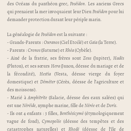
des Océans du panthéon grec,
Poséidon
. Les anciens Grecs
qui prenaient la mer invoquaient leur Dieu
Poséidon
pour lui
demander protection durant leur périple marin.
La généalogie de
Poséidon
est la suivante :
- Grands-Parents :
Ouranos
(Ciel Etoilé) et
Gaïa
(la Terre).
- Parents :
Cronos
(Saturne) et
Rhéa
(Cybèle).
- Ainé de la fratrie, ses frères sont
Zeus
(Jupiter),
Hadès
(Pluton), et ses sœurs
Hera
(Junon, déesse du mariage et de
la fécondité),
Hestia
(Vesta, déesse vierge du foyer
domestique) et
Déméter
(Cérès, déesse de l’agriculture et
des moissons).
- Marié à
Amphitrite
(Salacie, déesse des eaux salées) qui
est une
Néréide
, nymphe marine, fille de
Nérée
et de
Doris
.
- Ils ont 4 enfants : 3 filles,
Benthésicymé
(étymologiquement
vague de fond),
Cymopolée
(déesse des tempêtes et des
catastrophes naturelles) et
Rhodé
(déesse de l’île de