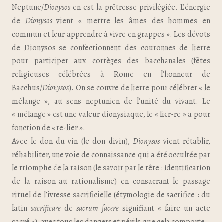
Neptune/
Dionysos
en est la prêtresse privilégiée. L’énergie
de
Dionysos
vient « mettre les âmes des hommes en
commun et leur apprendre à vivre en grappes ». Les dévots
de Dionysos se confectionnent des couronnes de lierre
pour participer aux cortèges des bacchanales (fêtes
religieuses célébrées à Rome en l’honneur de
Bacchus/
Dionysos
). On se couvre de lierre pour célébrer « le
mélange », au sens neptunien de l’unité du vivant. Le
« mélange » est une valeur dionysiaque, le « lier-re » a pour
fonction de « re-lier ».
Avec le don du vin (le don divin),
Dionysos
vient rétablir,
réhabiliter, une voie de connaissance qui a été occultée par
le triomphe de la raison (le savoir par le tête : identification
de la raison au rationalisme) en consacrant le passage
rituel de l’ivresse sacrificielle (étymologie de sacrifice : du
latin
sacrificare
de
sacrum facere
signifiant « faire un acte
sacré »), avec tous les dangers et périls que cela comporte.