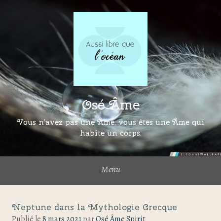
Osé Âme
Vous n’avez pas une Âme, vous êtes une Âme qui
habite un corps.
Menu
Neptune dans la Mythologie Grecque
Publié le
8 mars 2021
par
Osé Âme Spirit