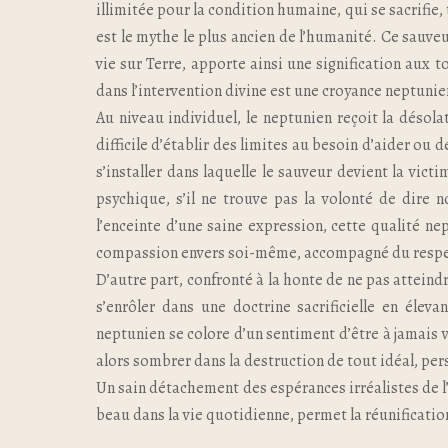
illimitée pour la condition humaine, qui se sacrifie, 
est le mythe le plus ancien de l’humanité. Ce sauveur
vie sur Terre, apporte ainsi une signification aux t
dans l’intervention divine est une croyance neptunie
Au niveau individuel, le neptunien reçoit la désolati
difficile d’établir des limites au besoin d’aider ou 
s’installer dans laquelle le sauveur devient la vict
psychique, s’il ne trouve pas la volonté de dire n
l’enceinte d’une saine expression, cette qualité ne
compassion envers soi-même, accompagné du respect
D’autre part, confronté à la honte de ne pas atteindr
s’enrôler dans une doctrine sacrificielle en éleva
neptunien se colore d’un sentiment d’être à jamais 
alors sombrer dans la destruction de tout idéal, pers
Un sain détachement des espérances irréalistes de l’ég
beau dans la vie quotidienne, permet la réunificati