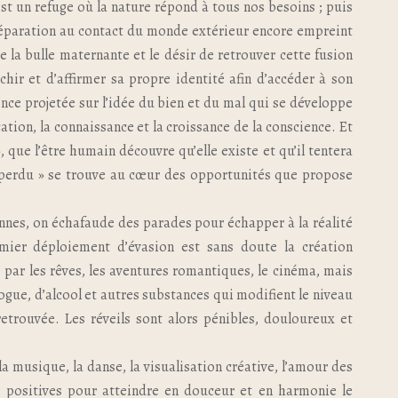
st un refuge où la nature répond à tous nos besoins ; puis
 séparation au contact du monde extérieur encore empreint
e la bulle maternante et le désir de retrouver cette fusion
chir et d’affirmer sa propre identité afin d’accéder à son
cence projetée sur l’idée du bien et du mal qui se développe
ation, la connaissance et la croissance de la conscience. Et
 que l’être humain découvre qu’elle existe et qu’il tentera
s perdu » se trouve au cœur des opportunités que propose
ennes, on échafaude des parades pour échapper à la réalité
mier déploiement d’évasion est sans doute la création
 par les rêves, les aventures romantiques, le cinéma, mais
rogue, d’alcool et autres substances qui modifient le niveau
retrouvée. Les réveils sont alors pénibles, douloureux et
la musique, la danse, la visualisation créative, l’amour des
s positives pour atteindre en douceur et en harmonie le