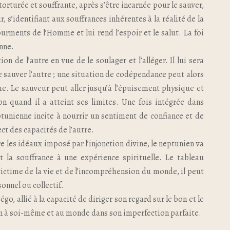
torturée et souffrante, après s’être incarnée pour le sauver,
, s’identifiant aux souffrances inhérentes à la réalité de la
ourments de l’Homme et lui rend l’espoir et le salut. La foi
nne.
on de l’autre en vue de le soulager et l’alléger. Il lui sera
de sauver l’autre ; une situation de codépendance peut alors
ime. Le sauveur peut aller jusqu’à l’épuisement physique et
on quand il a atteint ses limites. Une fois intégrée dans
ptunienne incite à nourrir un sentiment de confiance et de
 des capacités de l’autre.
e les idéaux imposé par l’injonction divine, le neptunien va
nt la souffrance à une expérience spirituelle. Le tableau
victime de la vie et de l’incompréhension du monde, il peut
onnel ou collectif.
o, allié à la capacité de diriger son regard sur le bon et le
on à soi-même et au monde dans son imperfection parfaite.