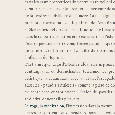
dans les eaux protectrices du ventre maternel qui e
vient la naissance avec la première expérience de
de la tendresse idyllique de la mère. La nostalgie d
prénatale coexistent avec la pulsion de s’en affran
« Eden individuel ». C’est aussi la notion de l’inno
dans le rapport aux autres et se construit par l’éduc
c’est en perdant « cette compétence paradisiaque »,
de la retrouver à tout prix. La quête du « paradi
l’influence de Neptune.
C’est ainsi que, déçu d’attentes idéalistes neptuni
contraignante et désenchantée terrienne. Le pre
artistique, la communion avec la nature, l’escapade
aussi les « paradis artificiels » comme la prise de d
de conscience et fabriquent l’illusion du paradis 
addictifs, on veut aller plus loin…
Le
yoga
, la
méditation
, l’immersion dans la nature, 
autres sans attente et dépendance sont des voie