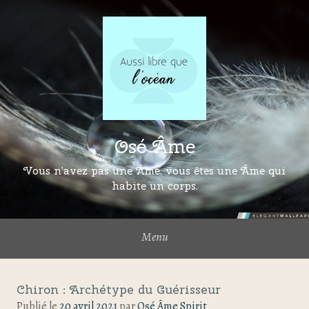
Osé Âme
Vous n’avez pas une Âme, vous êtes une Âme qui
habite un corps.
Menu
Chiron : Archétype du Guérisseur
Publié le
20 avril 2021
par
Osé Âme Spirit