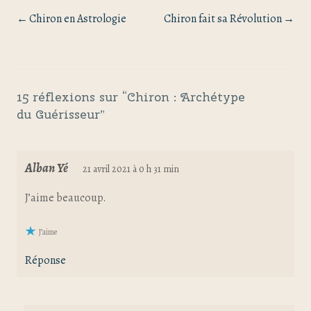
Chiron en Astrologie
Chiron fait sa Révolution
15 réflexions sur “
Chiron : Archétype
du Guérisseur
”
Alban Yé
21 avril 2021 à 0 h 31 min
J’aime beaucoup.
J’aime
Réponse