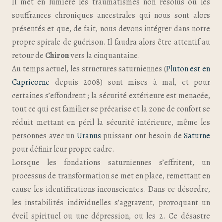
Il met en lumière les traumatismes non résolus ou les
souffrances chroniques ancestrales qui nous sont alors
présentés et que, de fait, nous devons intégrer dans notre
propre spirale de guérison. Il faudra alors être attentif au
retour de
Chiron
vers la cinquantaine.
Au temps actuel, les structures saturniennes (
Pluton est en
Capricorne
depuis 2008) sont mises à mal, et pour
certaines s’effondrent ; la sécurité extérieure est menacée,
tout ce qui est familier se précarise et la zone de confort se
réduit mettant en péril la sécurité intérieure, même les
personnes avec un
Uranus
puissant ont besoin de
Saturne
pour définir leur propre cadre.
Lorsque les fondations saturniennes s’effritent, un
processus de transformation se met en place, remettant en
cause les identifications inconscientes. Dans ce désordre,
les instabilités individuelles s’aggravent, provoquant un
éveil spirituel ou une dépression, ou les 2. Ce désastre