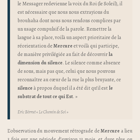
le Messager redevienne la voix du Roi (le Soleil), il
est nécessaire que nous nous extrayions du
brouhaha dont nous nous rendons complices par
un usage compulsif de la parole. Remettre la
langue à sa place, voilà un aspect prioritaire de la
réorientation de
Mercure
et voilà qui participe,
de manière privilégiée au fait de découvrir
la
dimension du silence
. Le silence comme absence
de sons, mais pas que, celui que nous pouvons
reconnaître au cœur de la rue la plus bruyante, ce
silence
à propos duquel il a été dit qu’il est
le
substrat de tout ce qui Est
. »
Eric Bérrut « Le Chemin de Soi »
L’observation du mouvement rétrograde de
Mercure
a lieu
3 fois sur une période d’environ 13 mois, et dure plus ou