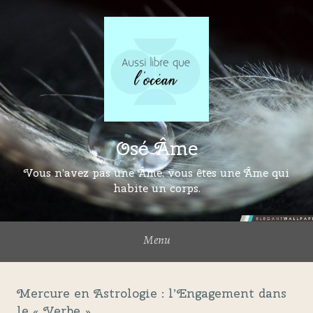
Osé Âme
Vous n’avez pas une Âme, vous êtes une Âme qui
habite un corps.
Menu
Mercure en Astrologie : l’Engagement dans
le « Verbe »