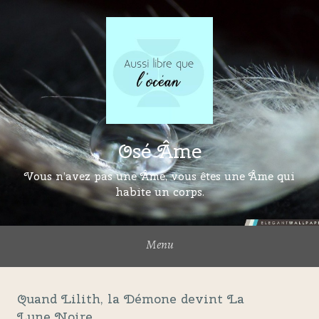
Osé Âme
Vous n’avez pas une Âme, vous êtes une Âme qui
habite un corps.
Menu
Quand Lilith, la Démone devint La
Lune Noire