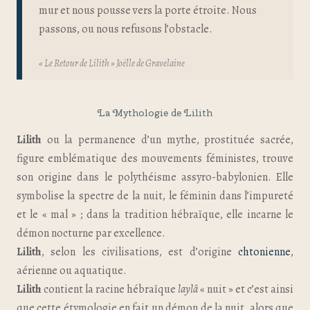
mur et nous pousse vers la porte étroite. Nous
passons, ou nous refusons l’obstacle.
« Le Retour de Lilith » Joëlle de Gravelaine
La Mythologie de Lilith
Lilith
ou la permanence d’un mythe, prostituée sacrée,
figure emblématique des mouvements féministes, trouve
son origine dans le polythéisme assyro-babylonien. Elle
symbolise la spectre de la nuit, le féminin dans l’impureté
et le « mal » ; dans la tradition hébraïque, elle incarne le
démon nocturne par excellence.
Lilith
, selon les civilisations, est d’origine
chtonienne
,
aérienne ou aquatique.
Lilith
contient la racine hébraïque
laylâ
« nuit » et c’est ainsi
que cette étymologie en fait un démon de la nuit, alors que