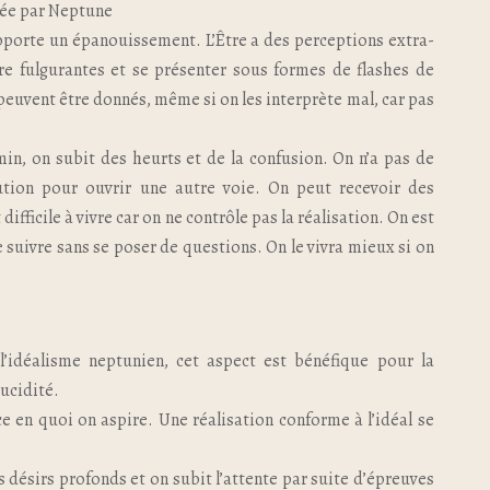
acée par Neptune
apporte un épanouissement. L’Être a des perceptions extra-
être fulgurantes et se présenter sous formes de flashes de
euvent être donnés, même si on les interprète mal, car pas
min, on subit des heurts et de la confusion. On n’a pas de
ution pour ouvrir une autre voie. On peut recevoir des
ifficile à vivre car on ne contrôle pas la réalisation. On est
 suivre sans se poser de questions. On le vivra mieux si on
’idéalisme neptunien, cet aspect est bénéfique pour la
lucidité.
ce en quoi on aspire. Une réalisation conforme à l’idéal se
s désirs profonds et on subit l’attente par suite d’épreuves