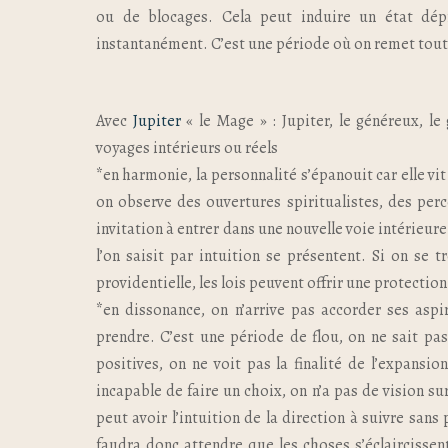
ou de blocages. Cela peut induire un état dépre
instantanément. C’est une période où on remet tout 
Avec
Jupiter
« le Mage » : Jupiter, le généreux, le 
voyages intérieurs ou réels
*en harmonie, la personnalité s’épanouit car elle vi
on observe des ouvertures spiritualistes, des pe
invitation à entrer dans une nouvelle voie intérieur
l’on saisit par intuition se présentent. Si on se
providentielle, les lois peuvent offrir une protectio
*en dissonance, on n’arrive pas accorder ses aspi
prendre. C’est une période de flou, on ne sait pas
positives, on ne voit pas la finalité de l’expansio
incapable de faire un choix, on n’a pas de vision su
peut avoir l’intuition de la direction à suivre sans 
faudra donc attendre que les choses s’éclaircissen