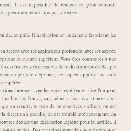
ssif. Il est impossible de réaliser ce qu’on voudrait
en question surtout un aspect de carré.
guide, amplifie l’imagination et l’idéalisme favorisant les
t en accord avec ses aspirations profondes. Avec cet aspect,
rceptions du monde supérieur. Vous êtes confrontés à une
e ou extérieure, des occasions de réalisation matérielle que
 trouve en période d’épreuve, cet aspect apporte une aide
n inespérée.
rations internes avec les voies extérieures que l’on peut
 très bien où l’on va, car, même si les circonstances sont
n qui en résulte. Si trop de perspectives s’offrent, on est
r la direction à prendre, on est troublé intérieurement. On
pouvoir donner une explication logique pour la justifier, il
t toutes seules. Des occasions nouvelles se présentent et