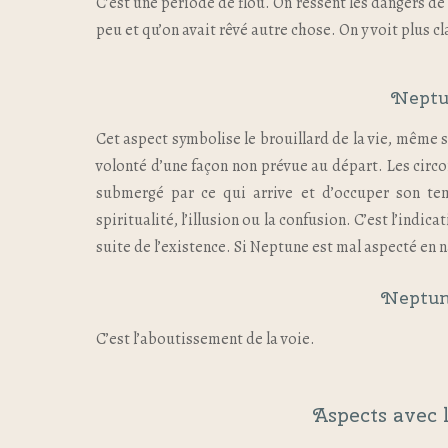
C’est une période de flou. On ressent les dangers de 
peu et qu’on avait rêvé autre chose. On y voit plus 
Neptu
Cet aspect symbolise le brouillard de la vie, même s
volonté d’une façon non prévue au départ. Les circo
submergé par ce qui arrive et d’occuper son tem
spiritualité, l’illusion ou la confusion. C’est l’indi
suite de l’existence. Si Neptune est mal aspecté en
Neptun
C’est l’aboutissement de la voie.
Aspects avec 