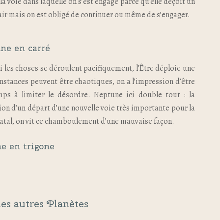
la voie dans laquelle on s’est engagé parce qu’elle déçoit un
clair mais on est obligé de continuer ou même de s’engager.
ne en carré
i les choses se déroulent pacifiquement, l’Être déploie une
nstances peuvent être chaotiques, on a l’impression d’être
ps à limiter le désordre. Neptune ici double tout : la
cation d’un départ d’une nouvelle voie très importante pour la
 natal, on vit ce chamboulement d’une mauvaise façon.
e en trigone
les autres Planètes