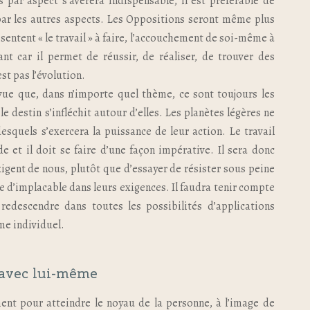
s par aspect s’avérera indispensable, il est préférable de
ar les autres aspects. Les Oppositions seront même plus
sentent « le travail » à faire, l’accouchement de soi-même à
ant car il permet de réussir, de réaliser, de trouver des
st pas l’évolution.
 vue que, dans n’importe quel thème, ce sont toujours les
le destin s’infléchit autour d’elles. Les planètes légères ne
squels s’exercera la puissance de leur action. Le travail
e et il doit se faire d’une façon impérative. Il sera donc
xigent de nous, plutôt que d’essayer de résister sous peine
e d’implacable dans leurs exigences. Il faudra tenir compte
descendre dans toutes les possibilités d’applications
me individuel.
avec lui-même
ment pour atteindre le noyau de la personne, à l’image de