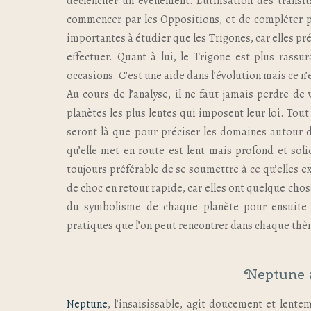
déclencher un événement. L’utilisation des transit
commencer par les Oppositions, et de compléter p
importantes à étudier que les Trigones, car elles pré
effectuer. Quant à lui, le Trigone est plus rassur
occasions. C’est une aide dans l’évolution mais ce n’e
Au cours de l’analyse, il ne faut jamais perdre de
planètes les plus lentes qui imposent leur loi. Tout 
seront là que pour préciser les domaines autour de
qu’elle met en route est lent mais profond et solid
toujours préférable de se soumettre à ce qu’elles e
de choc en retour rapide, car elles ont quelque chos
du symbolisme de chaque planète pour ensuite re
pratiques que l’on peut rencontrer dans chaque thè
Neptune 
Neptune
, l’insaisissable, agit doucement et lente