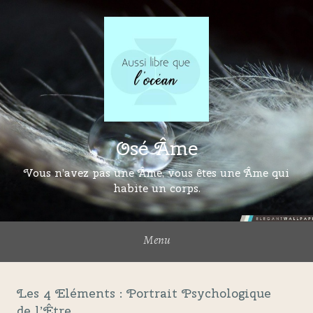
Osé Âme
Vous n’avez pas une Âme, vous êtes une Âme qui
habite un corps.
Menu
Les 4 Eléments : Portrait Psychologique
de l’Être