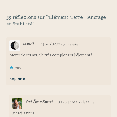
35 réflexions sur “
Elément Terre : Ancrage
et Stabilité
”
lanuit.
29 avril 2022 à 7 h 33 min
Merci de cet article très complet sur l’élement !
J’aime
Réponse
Osé Âme Spirit
29 avril 2022 à 8 h 22 min
Merci à vous.