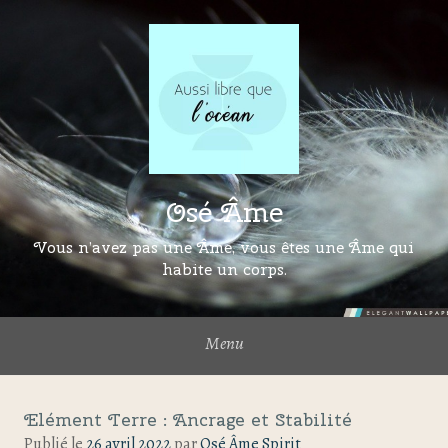
Osé Âme
Vous n’avez pas une Âme, vous êtes une Âme qui
habite un corps.
Menu
Elément Terre : Ancrage et Stabilité
Publié le
26 avril 2022
par
Osé Âme Spirit