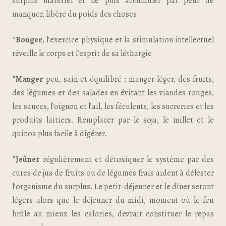
surplus matériel et ne plus accumuler par peur de
manquer, libère du poids des choses.
*Bouger
, l’exercice physique et la stimulation intellectuel
réveille le corps et l’esprit de sa léthargie.
*Manger
peu, sain et équilibré ; manger léger, des fruits,
des légumes et des salades en évitant les viandes rouges,
les sauces, l’oignon et l’ail, les féculents, les sucreries et les
produits laitiers. Remplacer par le soja, le millet et le
quinoa plus facile à digérer.
*Jeûner
régulièrement et détoxiquer le système par des
cures de jus de fruits ou de légumes frais aident à délester
l’organisme du surplus. Le petit-déjeuner et le dîner seront
légers alors que le déjeuner du midi, moment où le feu
brûle au mieux les calories, devrait constituer le repas