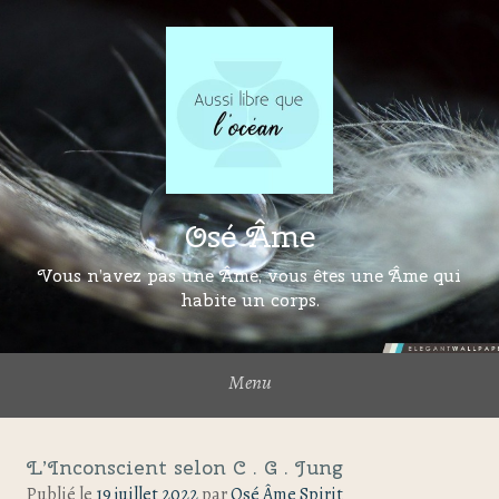
Osé Âme
Vous n’avez pas une Âme, vous êtes une Âme qui
habite un corps.
Menu
L’Inconscient selon C . G . Jung
Publié le
19 juillet 2022
par
Osé Âme Spirit