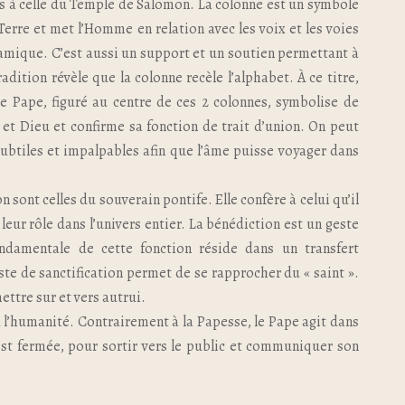
s à celle du Temple de Salomon. La colonne est un symbole
 Terre et met l’Homme en relation avec les voix et les voies
ynamique. C’est aussi un support et un soutien permettant à
adition révèle que la colonne recèle l’alphabet. À ce titre,
 Le Pape, figuré au centre de ces 2 colonnes, symbolise de
et Dieu et confirme sa fonction de trait d’union. On peut
 subtiles et impalpables afin que l’âme puisse voyager dans
 sont celles du souverain pontife. Elle confère à celui qu’il
leur rôle dans l’univers entier. La bénédiction est un geste
ndamentale de cette fonction réside dans un transfert
este de sanctification permet de se rapprocher du « saint ».
mettre sur et vers autrui.
 à l’humanité. Contrairement à la Papesse, le Pape agit dans
 est fermée, pour sortir vers le public et communiquer son