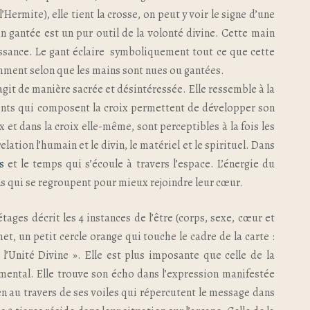
ermite), elle tient la crosse, on peut y voir le signe d’une
in gantée est un pur outil de la volonté divine. Cette main
issance. Le gant éclaire symboliquement tout ce que cette
remment selon que les mains sont nues ou gantées.
agit de manière sacrée et désintéressée. Elle ressemble à la
ments qui composent la croix permettent de développer son
 et dans la croix elle-même, sont perceptibles à la fois les
lation l’humain et le divin, le matériel et le spirituel. Dans
s
et le temps qui s’écoule à travers l’espace. L’énergie du
ons qui se regroupent pour mieux rejoindre leur cœur.
 étages décrit les 4 instances de l’être (corps, sexe, cœur et
, un petit cercle orange qui touche le cadre de la carte :
 l’Unité Divine ». Elle est plus imposante que celle de la
ental. Elle trouve son écho dans l’expression manifestée
ien au travers de ses voiles qui répercutent le message dans