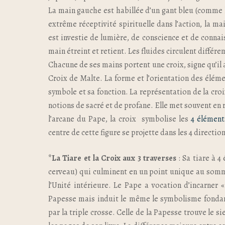
La main gauche est habillée d’un gant bleu (comme l’H
extrême réceptivité spirituelle dans l’action, la ma
est investie de lumière, de conscience et de conna
main étreint et retient. Les fluides circulent diffé
Chacune de ses mains portent une croix, signe qu’il 
Croix de Malte. La forme et l’orientation des élé
symbole et sa fonction. La représentation de la croix
notions de sacré et de profane. Elle met souvent en re
l’arcane du Pape, la croix symbolise les
4 élément
centre de cette figure se projette dans les 4 directi
*La Tiare et la Croix aux 3 traverses
: Sa tiare à 4
cerveau) qui culminent en un point unique au sommet
l’Unité intérieure. Le Pape a vocation d’incarner «
Papesse mais induit le même le symbolisme fondam
par la triple crosse. Celle de la Papesse trouve le s