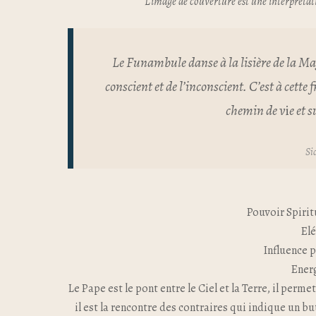
L’image de couverture est une interprétat
Le Funambule danse à la lisière de la Mag
conscient et de l’inconscient. C’est à cette 
chemin de v
i
e et 
Si
Pouvoir Spirit
El
Influence p
Energ
Le Pape est le pont entre le Ciel et la Terre, il pe
il est la rencontre des contraires qui indique un but