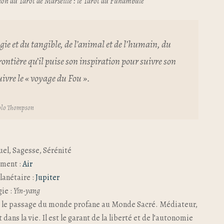
ion du Tarot de Marseille : le Tarot du Funambule
ie et du tangible, de l’animal et de l’humain, du
frontière qu’il puise son inspiration pour suivre son
suivre le « voyage du Fou ».
olo Thompson
uel, Sagesse, Sérénité
ément :
Air
lanétaire :
Jupiter
ie :
Yin-yang
rmet le passage du monde profane au Monde Sacré. Médiateur,
 dans la vie. Il est le garant de la liberté et de l’autonomie