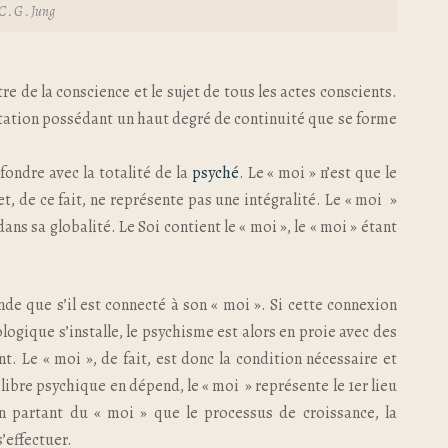
C . G . Jung
ntre de la conscience et le sujet de tous les actes conscients.
ntation possédant un haut degré de continuité que se forme
ondre avec la totalité de la
psyché
. Le « moi » n’est que le
et, de ce fait, ne représente pas une intégralité. Le « moi »
dans sa globalité. Le Soi contient le « moi », le « moi » étant
nde que s’il est connecté à son « moi ». Si cette connexion
logique s’installe, le psychisme est alors en proie avec des
t. Le « moi », de fait, est donc la condition nécessaire et
quilibre psychique en dépend, le « moi » représente le 1er lieu
t en partant du « moi » que le processus de croissance, la
’effectuer.