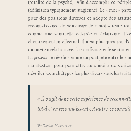
(totalité de la psyché). Afin d’accomplir ce péri
(définition typiquement jungienne). Le « moi » parta
pour des positions diverses et adopte des attitu
reconnaissance de son
ombre
, le « moi » reste to
comme une sentinelle éclairée et éclairante. L’ac
cheminement intellectuel. Il n’est plus question d
qui met en relation avec la souffrance et le sentime
La
persona
se révèle comme un pont jeté entre le « m
manifestent pour permettre au « moi » de s’oriente
dévoiler les archétypes les plus divers sous les trai
« Il s’agit dans cette expérience de reconnaî
total et en reconnaissant cet autre, se conna
Ysé Tardan-Masquelier