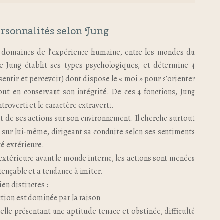
rsonnalités selon Jung
les domaines de l’expérience humaine, entre les mondes du
que Jung établit ses types psychologiques, et détermine 4
sentir et percevoir) dont dispose le « moi » pour s’orienter
ut en conservant son intégrité. De ces 4 fonctions, Jung
ntroverti et le caractère extraverti.
fet de ses actions sur son environnement. Il cherche surtout
isé sur lui-même, dirigeant sa conduite selon ses sentiments
ité extérieure.
té extérieure avant le monde interne, les actions sont menées
luençable et a tendance à imiter.
ien distinctes :
action est dominée par la raison
uelle présentant une aptitude tenace et obstinée, difficulté