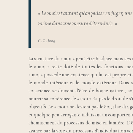
« Le moi est autant qu’on puisse en juger, une
même dans une mesure déterminée. »
C . G . Jung
La structure du « moi » peut être finalisée mais ses 
le « moi » reste doté de toutes les fonctions me
« moi » possède une existence qui lui est propre et
le monde intérieur et le monde extérieur. Dans s
conscience se doivent d’être de bonne nature , soi
nourrir sa cohérence, le « moi » n’a pas le droit de s’
objectifs. Le « moi » ne devient pas le Soi, il se dir
et quelque peu arrogante induisant un comportement
cheminement du processus de mise en lumière. L’ ê
avance par la voie du processus d’individuation ver