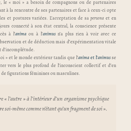
ple, le « moi » a besoin de compagnons ou de partenaires
nt à la rencontre de ses partenaires et face à ceux-ci opte
des et postures variées. L’acceptation de sa
persona
et en
ujours connecté à son état central, la conscience présente
cès à l’
anima
ou à l’
animus
n’a plus rien à voir avec ce
’observation et de déduction mais d’expérimentation vitale
nt d’incomplétude.
oi » et le monde extérieur tandis que l’
anima
et l’
animus
se
r vers le plus profond de l’inconscient collectif et d’en
ts de figurations féminines ou masculines.
tre « l’autre » à l’intérieur d’un organisme psychique
ître soi-même comme n’étant qu’un fragment de soi ».