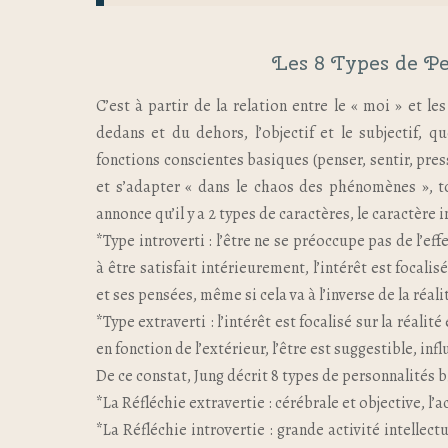
Les 8 Types de Pe
C’est à partir de la relation entre le « moi » et 
dedans et du dehors, l’objectif et le subjectif, 
fonctions conscientes basiques (penser, sentir, pres
et s’adapter « dans le chaos des phénomènes », to
annonce qu’il y a 2 types de caractères, le caractère i
*Type introverti : l’être ne se préoccupe pas de l’ef
à être satisfait intérieurement, l’intérêt est focal
et ses pensées, même si cela va à l’inverse de la réal
*Type extraverti : l’intérêt est focalisé sur la réali
en fonction de l’extérieur, l’être est suggestible, inf
De ce constat, Jung décrit 8 types de personnalités b
*La Réfléchie extravertie : cérébrale et objective, l’
*La Réfléchie introvertie : grande activité intellect