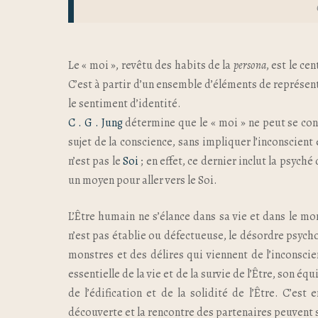
Le « moi », revêtu des habits de la
persona
, est le ce
C’est à partir d’un ensemble d’éléments de représe
le sentiment d’identité.
C . G . Jung
détermine que le « moi » ne peut se conf
sujet de la conscience, sans impliquer l’inconscient 
n’est pas le
Soi
; en effet, ce dernier inclut la psyché 
un moyen pour aller vers le Soi.
L’Être humain ne s’élance dans sa vie et dans le mo
n’est pas établie ou défectueuse, le désordre psycho
monstres et des délires qui viennent de l’inconscien
essentielle de la vie et de la survie de l’Être, son é
de l’édification et de la solidité de l’Être. C’es
découverte et la rencontre des partenaires peuvent s