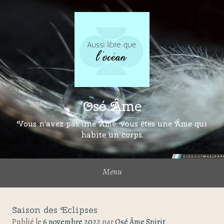
Osé Âme
Vous n’avez pas une Âme, vous êtes une Âme qui
habite un corps.
Menu
Saison des Eclipses
Publié le
6 novembre 2022
par
Osé Âme Spirit