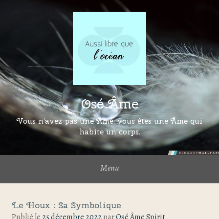
Osé Âme
Vous n’avez pas une Âme, vous êtes une Âme qui
habite un corps.
Menu
Le Houx : Sa Symbolique
Publié le
25 décembre 2022
par
Osé Âme Spirit