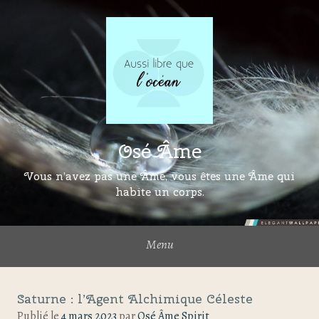
Osé Âme
Vous n’avez pas une Âme, vous êtes une Âme qui
habite un corps.
Menu
Saturne : l’Agent Alchimique Céleste
Publié le
4 mars 2023
par
Osé Âme Spirit