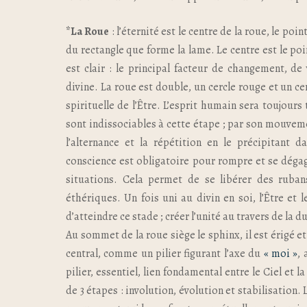
*La Roue
: l’éternité est le centre de la roue, le poi
du rectangle que forme la lame. Le centre est le po
est clair : le principal facteur de changement, de
divine. La roue est double, un cercle rouge et un c
spirituelle de l’Être. L’esprit humain sera toujour
sont indissociables à cette étape ; par son mouveme
l’alternance et la répétition en le précipitant 
conscience est obligatoire pour rompre et se déga
situations. Cela permet de se libérer des ruba
éthériques. Un fois uni au divin en soi, l’Être et
d’atteindre ce stade ; créer l’unité au travers de la du
Au sommet de la roue siège le sphinx, il est érigé et
central, comme un pilier figurant l’axe du
« moi »
, 
pilier, essentiel, lien fondamental entre le Ciel et 
de 3 étapes : involution, évolution et stabilisation. 