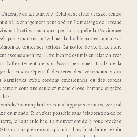
nt d’ancrage de la manivelle. Celui-ci se situe à l’exact centre
int d’où le changement peut opérer. Le message de l’arcane
 vie, est l’action cosmique que l’on appelle la Providence
ercle jaune mettant en évidence la double nature animale et
s témoin de toutes ses actions. La notion de vie et de mort
nt ascension/chute, l’Être incarné est mis en relation avec
dans l’affrontement de son
karma
personnel. L’aide de la
ger des modes répétitifs des actes, des événements et des
ns karmiques et/ou cordons émotionnels ou des cordes
 le témoin sont une seule et même chose, l’arcane suggère
alité.
 stabilisé sur un plan horizontal appuyé sur un axe vertical
axe du monde. Rien n’est possible sans l’élaboration de ce
la Terre, le haut et le bas. Le mouvement de la roue procède
L’Être doit acquérir « son aplomb » dans l’instabilité née du