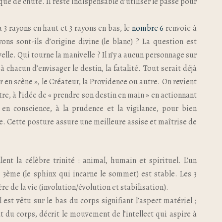
e de chute. Il reste indispensable d’utiliser le passé pour
 3 rayons en haut et 3 rayons en bas, le
nombre 6
renvoie à
ons sont-ils d’origine divine (le blanc) ? La question est
lle. Qui tourne la manivelle ? Il n’y a aucun personnage sur
e à chacun d’envisager le destin, la fatalité. Tout serait déjà
eur en scène », le Créateur, la Providence ou autre. On revient
tre, à l’idée de « prendre son destin en main » en actionnant
en conscience, à la prudence et la vigilance, pour bien
vie. Cette posture assure une meilleure assise et maîtrise de
ent la célèbre trinité : animal, humain et spirituel. L’un
le 3ème (le sphinx qui incarne le sommet) est stable. Les 3
re de la vie (involution/évolution et stabilisation).
l est vêtu sur le bas du corps signifiant l’aspect matériel ;
t du corps, décrit le mouvement de l’intellect qui aspire à