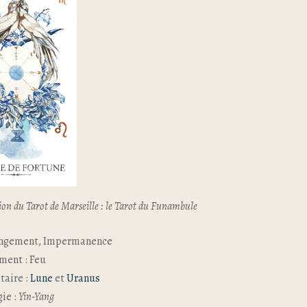
ion du Tarot de Marseille : le Tarot du Funambule
ngement, Impermanence
ment : Feu
taire :
Lune
et
Uranus
ie :
Yin-Yang