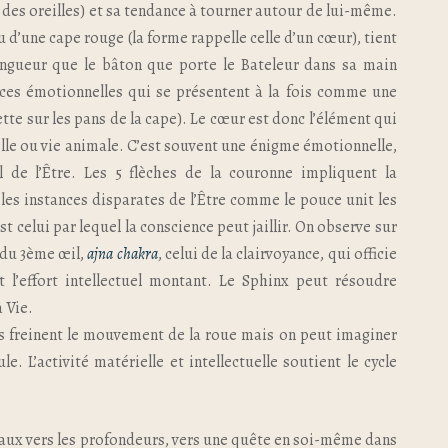
 des oreilles) et sa tendance à tourner autour de lui-même.
u d’une cape rouge (la forme rappelle celle d’un cœur), tient
ngueur que le bâton que porte le Bateleur dans sa main
rces émotionnelles qui se présentent à la fois comme une
tte sur les pans de la cape). Le cœur est donc l’élément qui
elle ou vie animale. C’est souvent une énigme émotionnelle,
al de l’Être. Les 5 flèches de la couronne impliquent la
 les instances disparates de l’Être comme le pouce unit les
t celui par lequel la conscience peut jaillir. On observe sur
e du 3ème œil,
ajna chakra
, celui de la clairvoyance, qui officie
et l’effort intellectuel montant. Le Sphinx peut résoudre
a Vie.
ns freinent le mouvement de la roue mais on peut imaginer
le. L’activité matérielle et intellectuelle soutient le cycle
ux vers les profondeurs, vers une quête en soi-même dans