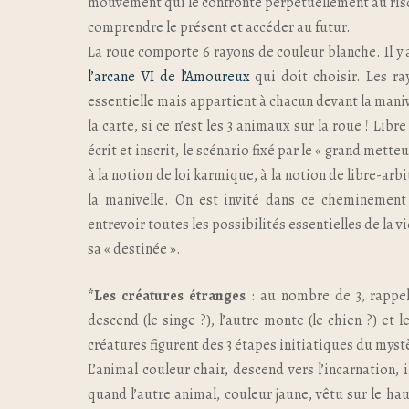
mouvement qui le confronte perpétuellement au risqu
comprendre le présent et accéder au futur.
La roue comporte 6 rayons de couleur blanche. Il y a
l’arcane VI de l’Amoureux
qui doit choisir. Les ray
essentielle mais appartient à chacun devant la manive
la carte, si ce n’est les 3 animaux sur la roue ! Libr
écrit et inscrit, le scénario fixé par le « grand mett
à la notion de loi karmique, à la notion de libre-arbi
la manivelle. On est invité dans ce cheminement 
entrevoir toutes les possibilités essentielles de la 
sa « destinée ».
*Les créatures étranges
: au nombre de 3, rappell
descend (le singe ?), l’autre monte (le chien ?) et 
créatures figurent des 3 étapes initiatiques du mystè
L’animal couleur chair, descend vers l’incarnation, i
quand l’autre animal, couleur jaune, vêtu sur le hau