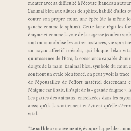
monter avec sa difficulté à l’écoute (bandeau autour
L’animal bleu aux allures de sphinx, habillé d’ailes o
contre son propre cœur, une épée (de la même lo
gauche comme le sphinx). Cette lame régit les fo
énigme et comme la voie de la sagesse (couleur viole
unit ou immobilise les autres instances, vie spiritu
un noyau affectif irrésolu, qui bloque l’élan vit
quintessence de l’Être, la conscience capable d’unir
doigts de la main. L’animal bleu, symbole du cœur, es
son front un ovale bleu foncé, on peut y voir la trac
de l’épousailles de l’effort matériel descendant 
l’énigme car il sait, il s’agit de la « grande énigme », l
Les pattes des animaux, entrelacées dans les rayo
aussi qu’ils la soutiennent et évitent qu’elle s’écrou
vital.
*Le sol bleu
: mouvementé, évoque l’appel des anima