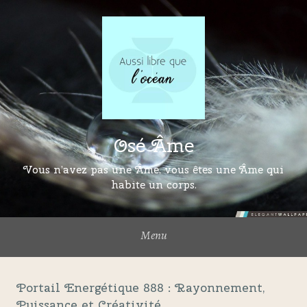
Osé Âme
Vous n’avez pas une Âme, vous êtes une Âme qui
habite un corps.
Menu
Portail Energétique 888 : Rayonnement,
Puissance et Créativité