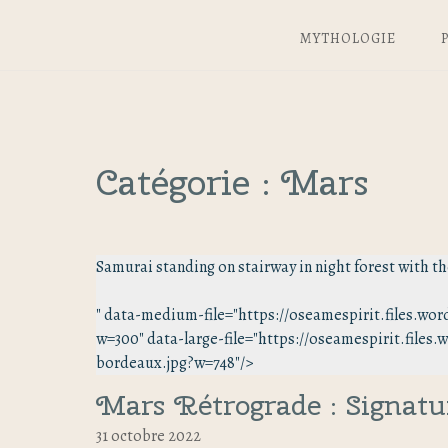
MYTHOLOGIE
Catégorie :
Mars
Samurai standing on stairway in night forest with t
" data-medium-file="https://oseamespirit.files.wo
w=300" data-large-file="https://oseamespirit.files
bordeaux.jpg?w=748"/>
Mars Rétrograde : Signatur
31 octobre 2022