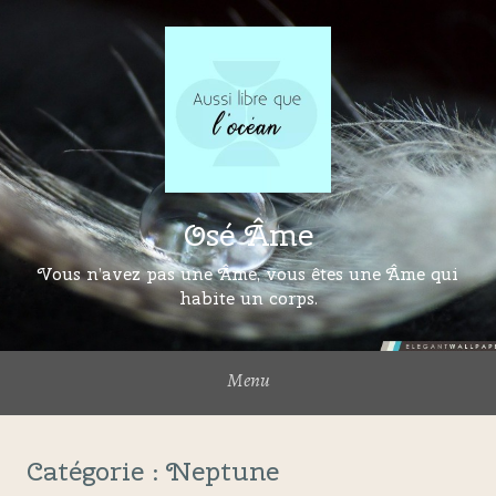
Osé Âme
Vous n’avez pas une Âme, vous êtes une Âme qui
habite un corps.
Menu
Catégorie :
Neptune