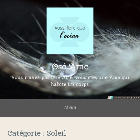
Osé Âme
Vous n’avez pas une Âme, vous êtes une Âme qui
habite un corps.
Menu
Catégorie :
Soleil