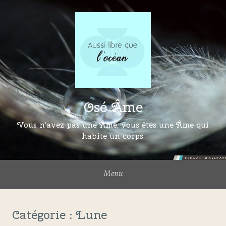
Osé Âme
Vous n’avez pas une Âme, vous êtes une Âme qui
habite un corps.
Menu
Catégorie :
Lune