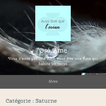
Osé Âme
Vous n’avez pas une Âme, vous êtes une Âme qui
habite un corps.
Menu
Catégorie :
Saturne