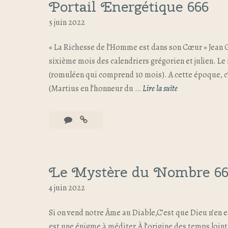
Portail Energétique 666
5 juin 2022
« La Richesse de l’Homme est dans son Cœur » Jean Gi
sixième mois des calendriers grégorien et julien. Le
(romuléen qui comprend 10 mois). A cette époque, c’
(Martius en l’honneur du …
Lire la suite
Le Mystère du Nombre 66
4 juin 2022
Si on vend notre Âme au Diable,C’est que Dieu n’en
est une énigme à méditer.À l’origine des temps lointai