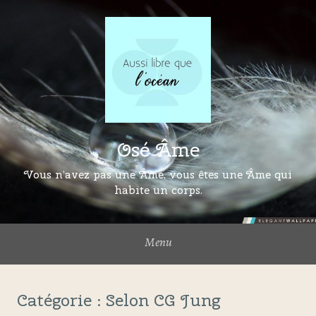
Osé Âme
Vous n’avez pas une Âme, vous êtes une Âme qui
habite un corps.
Menu
Catégorie :
Selon CG Jung