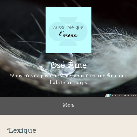
Osé Âme
Vous n’avez pas une Âme, vous êtes une Âme qui
habite un corps.
Menu
Lexique