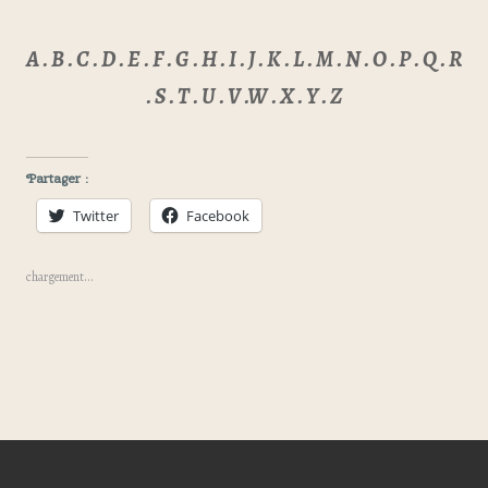
A . B . C . D . E . F . G . H . I . J . K . L . M . N . O . P . Q . R
. S . T . U . V .W . X . Y . Z
Partager :
Twitter
Facebook
chargement…