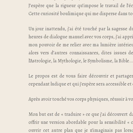
J’espère que la rigueur qu’impose le travail de l’
Cette curiosité boulimique qui me disperse dans tou
Un jour inattendu, j’ai été touché par la sagesse 
heures de dialogue manuel avec vos corps, j’ai appr
mon pouvoir de me relier avec ma lumière intérieur
alors vers d’autres connaissances, dites issues d
l’Astrologie, la Mythologie, le Symbolisme, la Bible…
Le propos est de vous faire découvrir et partag
cependant ludique et qui j’espère sera accessible et
Après avoir touché vos corps physiques, réussir à vou
Mon but est de « traduire » ce que j’ai découvert d
offrir une version abordable pour la sensibilité 
ouvrir cet autre plan que je n’imaginais pas lor