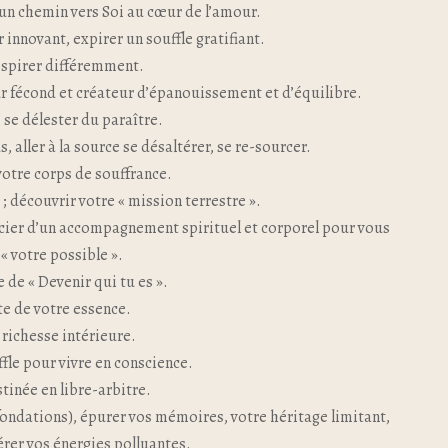
un chemin vers Soi au cœur de l’amour.
r innovant, expirer un souffle gratifiant.
espirer différemment.
ur fécond et créateur d’épanouissement et d’équilibre.
 se délester du paraître.
 aller à la source se désaltérer, se re-sourcer.
votre corps de souffrance.
; découvrir votre « mission terrestre ».
icier d’un accompagnement spirituel et corporel pour vous
« votre possible ».
e de « Devenir qui tu es ».
te de votre essence.
 richesse intérieure.
fle pour vivre en conscience.
tinée en libre-arbitre.
fondations), épurer vos mémoires, votre héritage limitant,
bérer vos énergies polluantes.