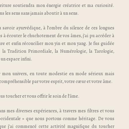
écriture soutiendra mon énergie créatrice et ma curiosité.
s les sens sans jamais aboutir à un sens.
du savoir ayurvédique, à l’ombre du silence de ces longues
is à écouter le chuchotement de vos âmes, j’ai pu accéder à
e et enfin réconcilier mon yin et mon yang. Je fus guidée
e la Tradition Primordiale, la Numérologie, la Tarologie,
 un espace infini.
er mon univers, en toute modestie en mode sérieux mais
 compréhensible par votre esprit, votre cœur et votre âme.
s toucher et vous offrir le soin de l’âme.
ans mes diverses expériences, à travers mes filtres et vous
« occidentale » que nous portons comme héritage. De vous
sque j’ai commencé cette activité magnifique du toucher