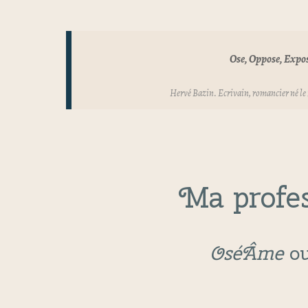
Ose, Oppose, Expo
Hervé Bazin
. Ecrivain, romancier né le
Ma profes
OséÂme
o