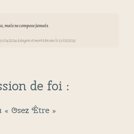
se, mais ne compose jamais
.
 17/04/2024 à Angers et mort à 86 ans le 17/02/2025
sion de foi :
u « Osez Être »