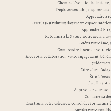
Chemin d’évolution holistique, 
Déployer ses ailes, inspirer un ai
Apprendre à r
Osez la (R)Evolution dans votre espace intérie
Apprendre à Être,
Retourner à la Nature, notre mère à tous,
Guérir votre âme, 
Comprendre le sens de votre vie 
Avec votre collaboration, votre engagement, bénéf
guider vers 
Faire vôtre, l’adag
Être à l’écou
Éveiller votre
Apprivoiser votre souf
Conduire sa des
Construire votre cohésion, consolider vos racines(
purifier votre ego, li