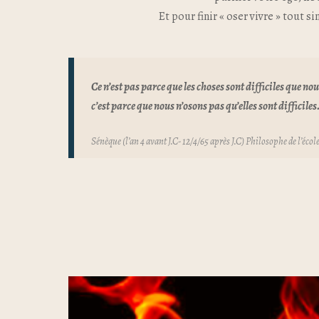
Et pour finir « oser vivre » tout 
Ce n’est pas parce que les choses sont difficiles que no
c’est parce que nous n’osons pas qu’elles sont difficiles
Sénèque
(l’an 4 avant J.C- 12/4/65 après J.C) Philosophe de l’éco