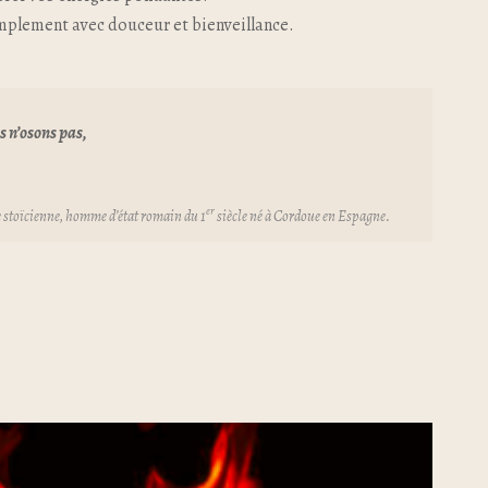
simplement avec douceur et bienveillance.
us n’osons pas,
.
er
le stoïcienne, homme d’état romain du 1
siècle né à Cordoue en Espagne.