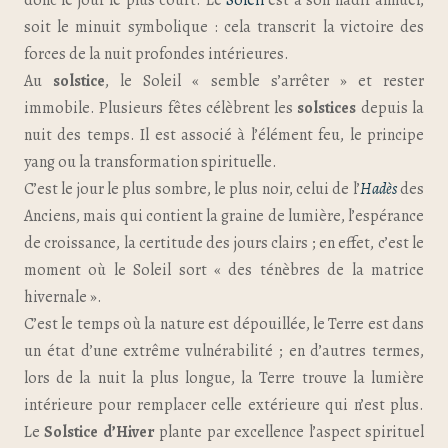
donc le jour le plus court. Le
Soleil
est à son nadir annuel,
soit le minuit symbolique : cela transcrit la victoire des
forces de la nuit profondes intérieures.
Au
solstice
, le Soleil « semble s’arrêter » et rester
immobile. Plusieurs fêtes célèbrent les
solstices
depuis la
nuit des temps. Il est associé à l’élément feu, le principe
yang ou la transformation spirituelle.
C’est le jour le plus sombre, le plus noir, celui de l’
Hadès
des
Anciens, mais qui contient la graine de lumière, l’espérance
de croissance, la certitude des jours clairs ; en effet, c’est le
moment où le Soleil sort « des ténèbres de la matrice
hivernale ».
C’est le temps où la nature est dépouillée, le Terre est dans
un état d’une extrême vulnérabilité ; en d’autres termes,
lors de la nuit la plus longue, la Terre trouve la lumière
intérieure pour remplacer celle extérieure qui n’est plus.
Le
Solstice d’Hiver
plante par excellence l’aspect spirituel