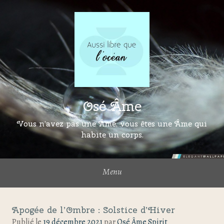
Osé Âme
Vous n’avez pas une Âme, vous êtes une Âme qui
habite un corps.
Menu
Apogée de l’Ombre : Solstice d’Hiver
Publié le
19 décembre 2021
par
Osé Âme Spirit