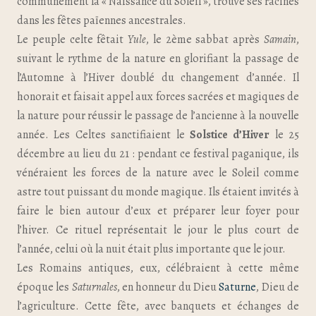
communément la « Naissance du Soleil », trouve ses racines
dans les fêtes païennes ancestrales.
Le peuple celte fêtait
Yule
, le 2ème sabbat après
Samain
,
suivant le rythme de la nature en glorifiant la passage de
l’Automne à l’Hiver doublé du changement d’année. Il
honorait et faisait appel aux forces sacrées et magiques de
la nature pour réussir le passage de l’ancienne à la nouvelle
année. Les Celtes sanctifiaient le
Solstice d’Hiver
le 25
décembre au lieu du 21 : pendant ce festival paganique, ils
vénéraient les forces de la nature avec le Soleil comme
astre tout puissant du monde magique. Ils étaient invités à
faire le bien autour d’eux et préparer leur foyer pour
l’hiver. Ce rituel représentait le jour le plus court de
l’année, celui où la nuit était plus importante que le jour.
Les Romains antiques, eux, célébraient à cette même
époque les
Saturnales
, en honneur du Dieu
Saturne
, Dieu de
l’agriculture. Cette fête, avec banquets et échanges de