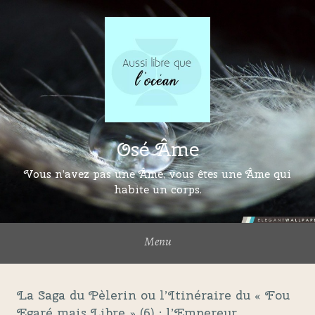
Osé Âme
Vous n’avez pas une Âme, vous êtes une Âme qui
habite un corps.
Menu
La Saga du Pèlerin ou l’Itinéraire du « Fou
Egaré mais Libre » (6) : l’Empereur